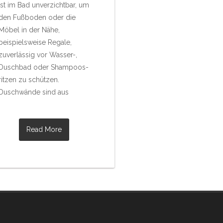
ist im Bad unverzichtbar, um
den Fußboden oder die
Möbel in der Nähe,
beispielsweise Regale,
zuverlässig vor Wasser-,
Duschbad oder Shampoos-
ritzen zu schützen.
Duschwände sind aus
Read More